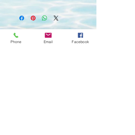
contact us
Phone
Email
Facebook
0952969194
0958589253
Icon Koh Chang บริหารงานโดย
TRAVEL LIGHT
สำนักงานใหญ่: 106/22 หมู่ 4 หาด
คลองพร้าว ต.เกาะช้าง อ.เกาะช้าง
จ.ตราด 23170
สาขาย่อย: 31/15 หมุ่ 4 หาดไก่แบ้ เกาะ
ช้าง จ.ตราด 23170