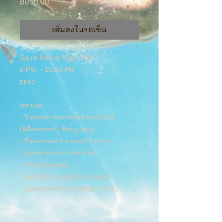
ราคา
฿850.00
เพิ่มลงในรถเข็น
Squid fishing Night Trip
6 PM. - 10.30 PM
price
Include :
- Transfer from hotel and back
(Whitesand - Bang bao)
- Equipment for squid fishing
- dinner box on the boat
- Drinking water
- Wazabi and seafood sause
- Equipment for cooking ( Grill )
.